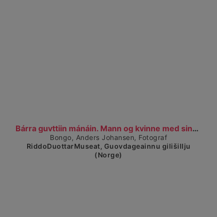
Visa detaljerad vy
Bárra guvttiin mánáin. Mann og kvinne med sine to...
Bongo, Anders Johansen, Fotograf
RiddoDuottarMuseat, Guovdageainnu gilišillju
(Norge)