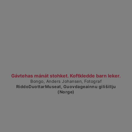
Visa detaljerad vy
Gávtehas mánát stohket. Koftkledde barn leker.
Bongo, Anders Johansen, Fotograf
RiddoDuottarMuseat, Guovdageainnu gilišillju
(Norge)