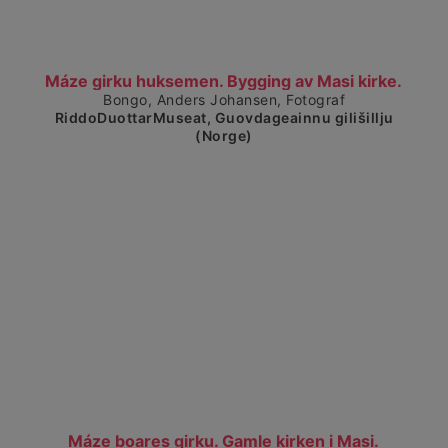
Visa detaljerad vy
Máze girku huksemen. Bygging av Masi kirke.
Bongo, Anders Johansen, Fotograf
RiddoDuottarMuseat, Guovdageainnu gilišillju
(Norge)
Visa detaljerad vy
Máze boares girku. Gamle kirken i Masi.