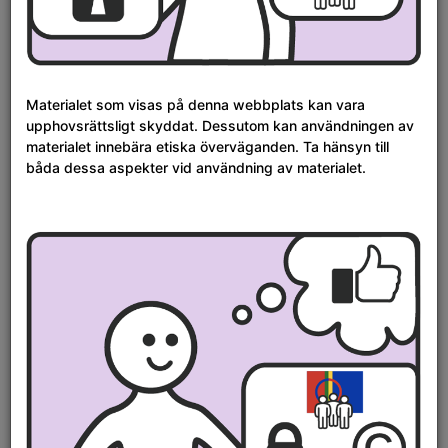
Från
Till
Tidsperiod i år:
året
året
Uppdatera
–
Sortera
Vi
Relevans
Resultat
s
Materialet som visas på denna webbplats kan vara
per
upphovsrättsligt skyddat. Dessutom kan användningen av
Previous
Next
sida
Visar
61
- 80
resultat av
107 797
materialet innebära etiska överväganden. Ta hänsyn till
Page
Page
Sökresultat
båda dessa aspekter vid användning av materialet.
Visa detaljerad vy
Nuorat. Ungdom. Sunnen-Máhte Niillas. Sunnen-Máhte...
Bongo, Anders Johansen, Fotograf