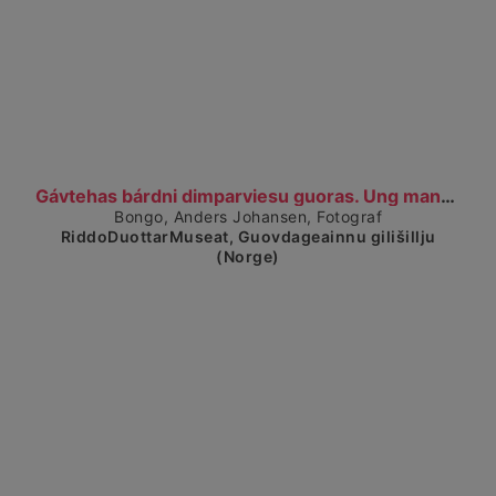
Visa detaljerad vy
Gávtehas bárdni dimparviesu guoras. Ung mann foran...
Bongo, Anders Johansen, Fotograf
RiddoDuottarMuseat, Guovdageainnu gilišillju
(Norge)