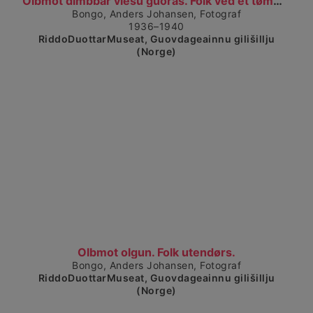
Olbmot dimbbar viesu guoras. Folk ved et tømmerhus...
Bongo, Anders Johansen, Fotograf
1936–1940
RiddoDuottarMuseat, Guovdageainnu gilišillju
(Norge)
Visa detaljerad vy
Olbmot olgun. Folk utendørs.
Bongo, Anders Johansen, Fotograf
RiddoDuottarMuseat, Guovdageainnu gilišillju
(Norge)