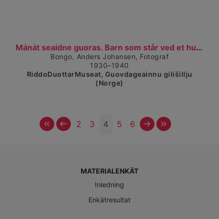
Visa detaljerad vy
Mánát seaidne guoras. Barn som står ved et husvegg...
Bongo, Anders Johansen, Fotograf
1930–1940
RiddoDuottarMuseat, Guovdageainnu gilišillju
(Norge)
Först
Föregående
Nästa
Sista
2
3
4
5
6
MATERIALENKÄT
Inledning
Enkätresultat