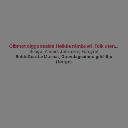
Visa detaljerad vy
Olbmot olggobealde Heikka rámbuvri. Folk utenfor H...
Bongo, Anders Johansen, Fotograf
RiddoDuottarMuseat, Guovdageainnu gilišillju
(Norge)