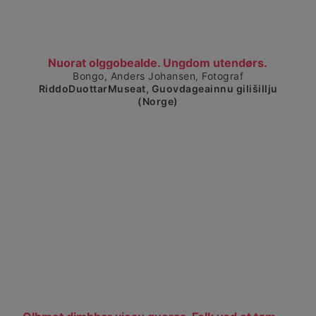
Visa detaljerad vy
Nuorat olggobealde. Ungdom utendørs.
Bongo, Anders Johansen, Fotograf
RiddoDuottarMuseat, Guovdageainnu gilišillju
(Norge)
Visa detaljerad vy