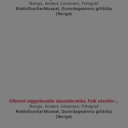
Bongo, Anders Johansen, Fotograf
RiddoDuottarMuseat, Guovdageainnu gilišillju
(Norge)
Visa detaljerad vy
Olbmot olggobealde skuvlabrahka. Folk utenfor skol...
Bongo, Anders Johansen, Fotograf
RiddoDuottarMuseat, Guovdageainnu gilišillju
(Norge)