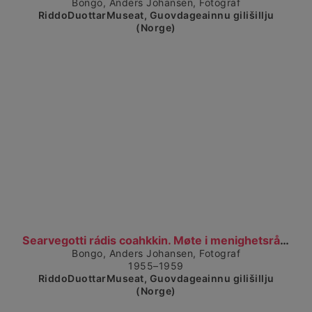
Bongo, Anders Johansen, Fotograf
RiddoDuottarMuseat, Guovdageainnu gilišillju
(Norge)
Visa detaljerad vy
Searvegotti rádis coahkkin. Møte i menighetsrådet....
Bongo, Anders Johansen, Fotograf
1955–1959
RiddoDuottarMuseat, Guovdageainnu gilišillju
(Norge)