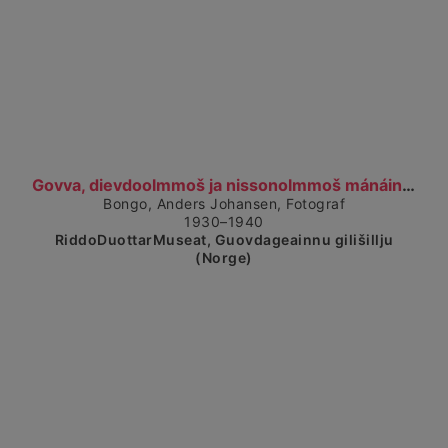
Visa detaljerad vy
Govva, dievdoolmmoš ja nissonolmmoš mánáin. Gruppe...
Bongo, Anders Johansen, Fotograf
1930–1940
RiddoDuottarMuseat, Guovdageainnu gilišillju
(Norge)