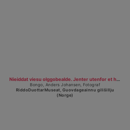
Visa detaljerad vy
Nieiddat viesu olggobealde. Jenter utenfor et hus.
Bongo, Anders Johansen, Fotograf
RiddoDuottarMuseat, Guovdageainnu gilišillju
(Norge)