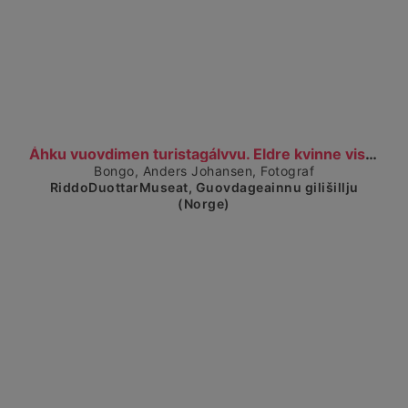
Visa detaljerad vy
Áhku vuovdimen turistagálvvu. Eldre kvinne viser f...
Bongo, Anders Johansen, Fotograf
RiddoDuottarMuseat, Guovdageainnu gilišillju
(Norge)