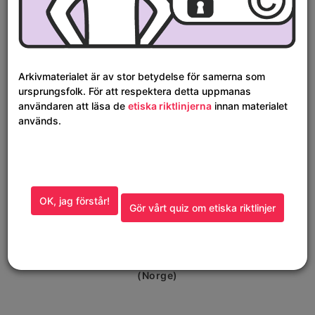
RiddoDuottarMuseat, Guovdageainnu gilišillju
(Norge)
Arkivmaterialet är av stor betydelse för samerna som
ursprungsfolk. För att respektera detta uppmanas
användaren att läsa de
etiska riktlinjerna
innan materialet
används.
OK, jag förstår!
Gör vårt quiz om etiska riktlinjer
Visa detaljerad vy
Lunttat viesu guoras. Gutter foran et hus.
Bongo, Anders Johansen, Fotograf
RiddoDuottarMuseat, Guovdageainnu gilišillju
(Norge)