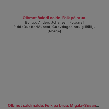
Visa detaljerad vy
Olbmot šalddi nalde. Folk på brua.
Bongo, Anders Johansen, Fotograf
RiddoDuottarMuseat, Guovdageainnu gilišillju
(Norge)
Visa detaljerad vy
Olbmot šaldi nalde. Folk på brua. Migala-Susanna....