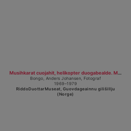
Visa detaljerad vy
Musihkarat cuojahit, helikopter duogabealde. Musik...
Bongo, Anders Johansen, Fotograf
1969–1979
RiddoDuottarMuseat, Guovdageainnu gilišillju
(Norge)