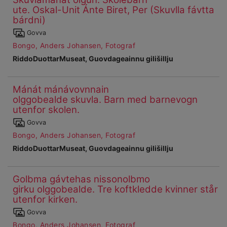
ute. Oskal-Unit Ánte Biret, Per (Skuvlla fávtta
51
bárdni)
Čájet
Govva
dárkkes
Bongo, Anders Johansen, Fotograf
dieđuid
RiddoDuottarMuseat, Guovdageainnu gilišillju
Mánát mánávovnnain
Ohcanboađus
olggobealde skuvla. Barn med barnevogn
52
utenfor skolen.
Čájet
Govva
dárkkes
Bongo, Anders Johansen, Fotograf
dieđuid
RiddoDuottarMuseat, Guovdageainnu gilišillju
Golbma gávtehas nissonolbmo
Ohcanboađus
girku olggobealde. Tre koftkledde kvinner står
53
utenfor kirken.
Čájet
Govva
dárkkes
Bongo, Anders Johansen, Fotograf