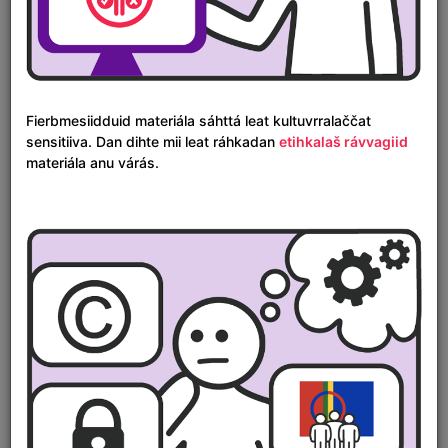
Fierbmesiidduid materiála sáhttá leat kultuvrralaččat
sensitiiva. Dan dihte mii leat ráhkadan
etihkalaš rávvagiid
materiála anu várás.
Áigelinnjá
1600
1700
1800
1900
2000