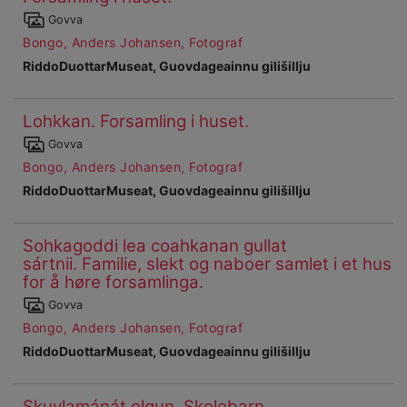
Čájet
Govva
dárkkes
Bongo, Anders Johansen, Fotograf
dieđuid
RiddoDuottarMuseat, Guovdageainnu gilišillju
Lohkkan. Forsamling i huset.
Ohcanboađus
Čájet
49
Govva
dárkkes
Bongo, Anders Johansen, Fotograf
dieđuid
RiddoDuottarMuseat, Guovdageainnu gilišillju
Sohkagoddi lea coahkanan gullat
Ohcanboađus
sártnii. Familie, slekt og naboer samlet i et hus
50
for å høre forsamlinga.
Čájet
Govva
dárkkes
Bongo, Anders Johansen, Fotograf
dieđuid
RiddoDuottarMuseat, Guovdageainnu gilišillju
Skuvlamánát olgun. Skolebarn
Ohcanboađus