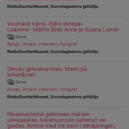
dieđuid
RiddoDuottarMuseat, Guovdageainnu gilišillju
Vuorrasit bárra. Eldre ektepar.
Ohcanboađus
Leammo- Máhte Biret Anne ja Issaha Lemet
54
Čájet
Govva
dárkkes
Bongo, Anders Johansen, Fotograf
dieđuid
RiddoDuottarMuseat, Guovdageainnu gilišillju
Dievdu girkodoartnas. Mann på
Ohcanboađus
kirketårnet.
55
Čájet
Govva
dárkkes
Bongo, Anders Johansen, Fotograf
dieđuid
RiddoDuottarMuseat, Guovdageainnu gilišillju
Nissonolmmoš golmmain mánáin
Ohcanboađus
uksagaskas, bárehuoccain sabehat vel
56
giedas. Kvinne med tre barn i døråpningen,