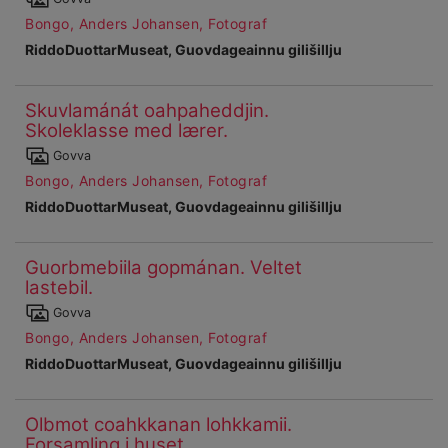
dárkkes
Bongo, Anders Johansen, Fotograf
dieđuid
RiddoDuottarMuseat, Guovdageainnu gilišillju
Skuvlamánát oahpaheddjin.
Ohcanboađus
Skoleklasse med lærer.
46
Čájet
Govva
dárkkes
Bongo, Anders Johansen, Fotograf
dieđuid
RiddoDuottarMuseat, Guovdageainnu gilišillju
Guorbmebiila gopmánan. Veltet
Ohcanboađus
lastebil.
47
Čájet
Govva
dárkkes
Bongo, Anders Johansen, Fotograf
dieđuid
RiddoDuottarMuseat, Guovdageainnu gilišillju
Olbmot coahkkanan lohkkamii.
Ohcanboađus
Forsamling i huset.
48