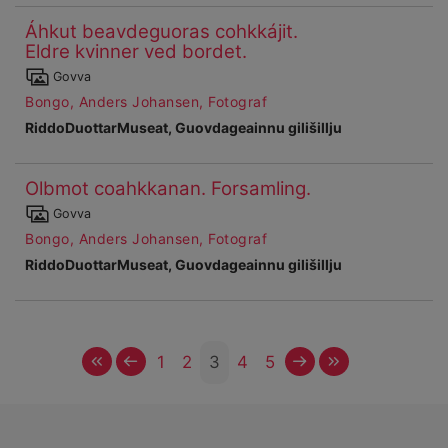
Áhkut beavdeguoras cohkkájit.
Ohcanboađus
Eldre kvinner ved bordet.
59
Čájet
Govva
dárkkes
Bongo, Anders Johansen, Fotograf
dieđuid
RiddoDuottarMuseat, Guovdageainnu gilišillju
Olbmot coahkkanan. Forsamling.
Ohcanboađus
Čájet
60
Govva
dárkkes
Bongo, Anders Johansen, Fotograf
dieđuid
RiddoDuottarMuseat, Guovdageainnu gilišillju
Vuosttaš
Ovddit
Čuovvovaš
Maŋemus
1
2
3
4
5