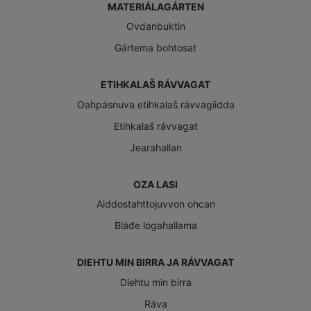
MATERIÁLAGÁRTEN
Ovdanbuktin
Gártema bohtosat
ETIHKALAŠ RÁVVAGAT
Oahpásnuva etihkalaš rávvagiidda
Etihkalaš rávvagat
Jearahallan
OZA LASI
Aiddostahttojuvvon ohcan
Bláđe logahallama
DIEHTU MIN BIRRA JA RÁVVAGAT
Diehtu min birra
Ráva