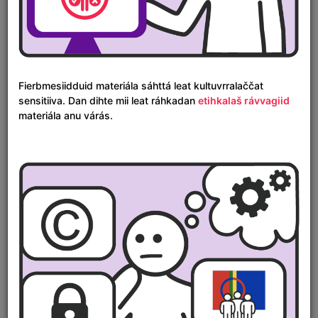
Gárta
Fierbmesiidduid materiála sáhttá leat kultuvrralaččat
sensitiiva. Dan dihte mii leat ráhkadan
etihkalaš rávvagiid
materiála anu várás.
Áigelinnjá