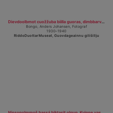
Čájet dárkkes dieđuid
Dievdoolbmot cuožžuba biilla guoras, dimbbarviessu...
Bongo, Anders Johansen, Fotograf
1930–1940
RiddoDuottarMuseat, Guovdageainnu gilišillju
Čájet dárkkes dieđuid
Nissonolmmoš bassá biktasit olgun. Kvinne vasker k...