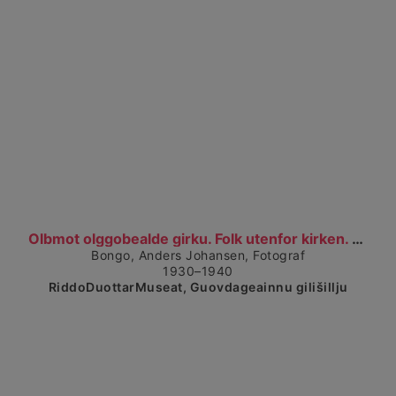
Čájet dárkkes dieđuid
Olbmot olggobealde girku. Folk utenfor kirken. (19...
Bongo, Anders Johansen, Fotograf
1930–1940
RiddoDuottarMuseat, Guovdageainnu gilišillju