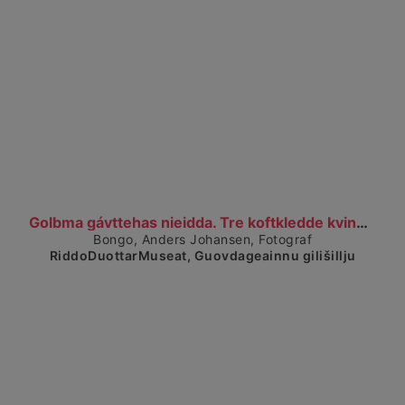
Čájet dárkkes dieđuid
Golbma gávttehas nieidda. Tre koftkledde kvinner....
Bongo, Anders Johansen, Fotograf
RiddoDuottarMuseat, Guovdageainnu gilišillju