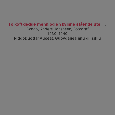
Čájet dárkkes dieđuid
To koftkledde menn og en kvinne stående ute. Guokt...
Bongo, Anders Johansen, Fotograf
1930–1940
RiddoDuottarMuseat, Guovdageainnu gilišillju