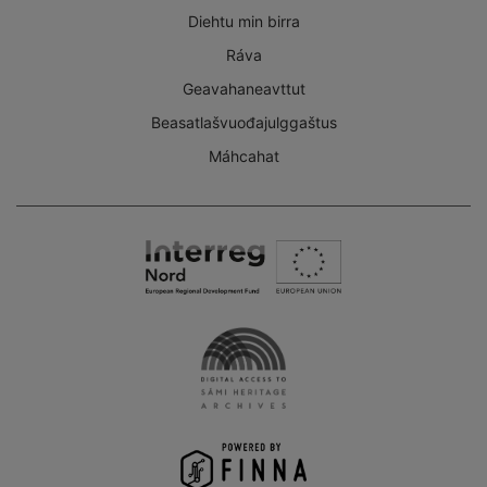
Diehtu min birra
Ráva
Geavahaneavttut
Beasatlašvuođajulggaštus
Máhcahat
Interreg
Nord
Digital
Access
to
the
Sámi
Heritage
Archives
-
Finna
project