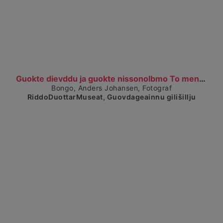
Čájet dárkkes dieđuid
Guokte dievddu ja guokte nissonolbmo To menn og to...
Bongo, Anders Johansen, Fotograf
RiddoDuottarMuseat, Guovdageainnu gilišillju