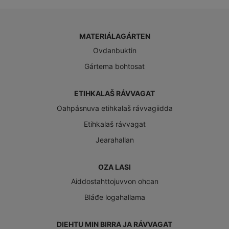
MATERIÁLAGÁRTEN
Ovdanbuktin
Gártema bohtosat
ETIHKALAŠ RÁVVAGAT
Oahpásnuva etihkalaš rávvagiidda
Etihkalaš rávvagat
Jearahallan
OZA LASI
Aiddostahttojuvvon ohcan
Bláđe logahallama
DIEHTU MIN BIRRA JA RÁVVAGAT