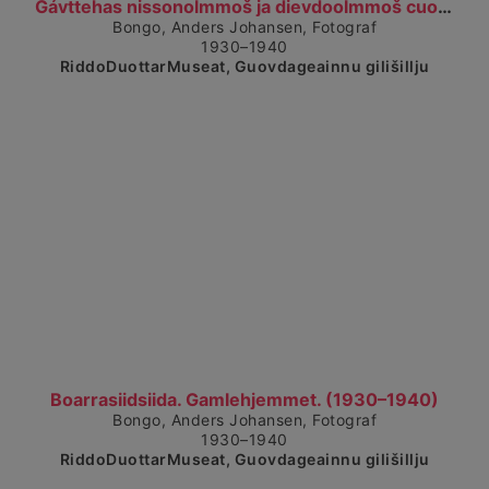
Čájet dárkkes dieđuid
Gávttehas nissonolmmoš ja dievdoolmmoš cuoccuba bo...
Bongo, Anders Johansen, Fotograf
1930–1940
RiddoDuottarMuseat, Guovdageainnu gilišillju
Čájet dárkkes dieđuid
Boarrasiidsiida. Gamlehjemmet. (1930–1940)
Bongo, Anders Johansen, Fotograf
1930–1940
RiddoDuottarMuseat, Guovdageainnu gilišillju