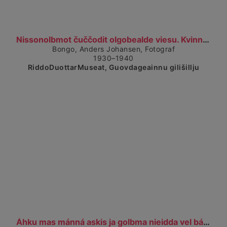
Čájet dárkkes dieđuid
Nissonolbmot čuččodit olgobealde viesu. Kvinner po...
Bongo, Anders Johansen, Fotograf
1930–1940
RiddoDuottarMuseat, Guovdageainnu gilišillju
Čájet dárkkes dieđuid
Áhku mas mánná askis ja golbma nieidda vel bálddas...