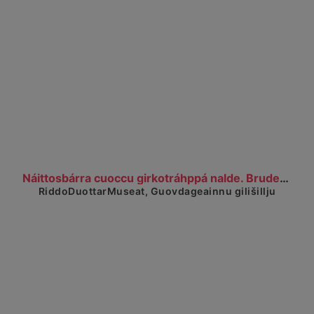
Čájet dárkkes dieđuid
Náittosbárra cuoccu girkotráhppá nalde. Brudepar s...
RiddoDuottarMuseat, Guovdageainnu gilišillju