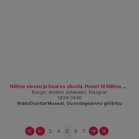
Čájet dárkkes dieđuid
Nilima viessu ja boares skuvla. Huset til Nilima o...
Bongo, Anders Johansen, Fotograf
1930–1940
RiddoDuottarMuseat, Guovdageainnu gilišillju
Vuosttaš
Ovddit
Čuovvovaš
Maŋemus
3
4
5
6
7