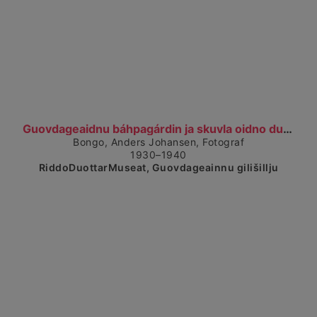
Čájet dárkkes dieđuid
Guovdageaidnu báhpagárdin ja skuvla oidno duogabea...
Bongo, Anders Johansen, Fotograf
1930–1940
RiddoDuottarMuseat, Guovdageainnu gilišillju