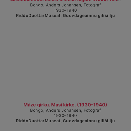
Bongo, Anders Johansen, Fotograf
1930–1940
RiddoDuottarMuseat, Guovdageainnu gilišillju
Čájet dárkkes dieđuid
Máze girku. Masi kirke. (1930–1940)
Bongo, Anders Johansen, Fotograf
1930–1940
RiddoDuottarMuseat, Guovdageainnu gilišillju