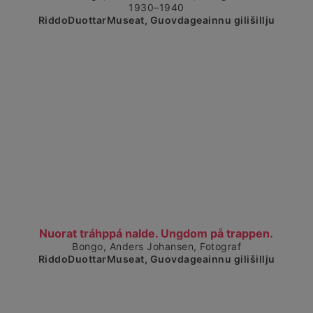
1930–1940
RiddoDuottarMuseat, Guovdageainnu gilišillju
Čájet dárkkes dieđuid
Nuorat tráhppá nalde. Ungdom på trappen.
Bongo, Anders Johansen, Fotograf
RiddoDuottarMuseat, Guovdageainnu gilišillju