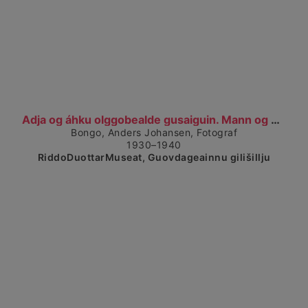
Čájet dárkkes dieđuid
Adja og áhku olggobealde gusaiguin. Mann og en kvi...
Bongo, Anders Johansen, Fotograf
1930–1940
RiddoDuottarMuseat, Guovdageainnu gilišillju