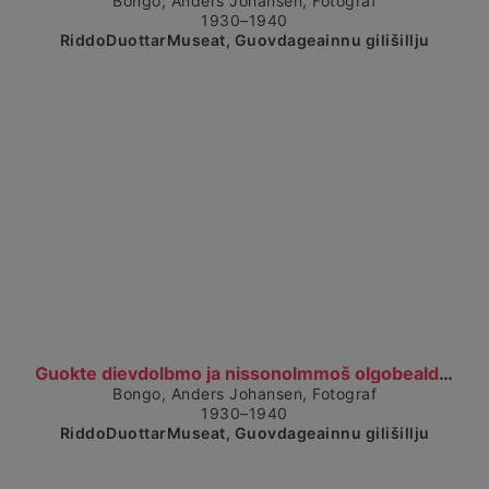
Bongo, Anders Johansen, Fotograf
1930–1940
RiddoDuottarMuseat, Guovdageainnu gilišillju
Čájet dárkkes dieđuid
Guokte dievdolbmo ja nissonolmmoš olgobealde dimbb...
Bongo, Anders Johansen, Fotograf
1930–1940
RiddoDuottarMuseat, Guovdageainnu gilišillju