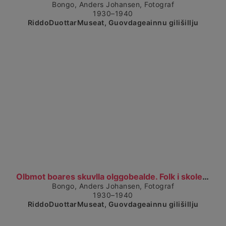
Bongo, Anders Johansen, Fotograf
1930–1940
RiddoDuottarMuseat, Guovdageainnu gilišillju
Čájet dárkkes dieđuid
Olbmot boares skuvlla olggobealde. Folk i skolegå...
Bongo, Anders Johansen, Fotograf
1930–1940
RiddoDuottarMuseat, Guovdageainnu gilišillju