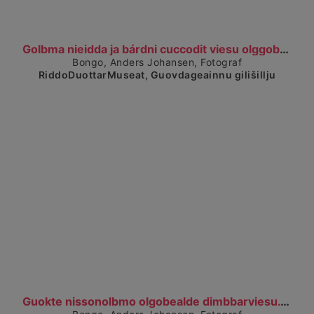
Čájet dárkkes dieđuid
Golbma nieidda ja bárdni cuccodit viesu olggobeald...
Bongo, Anders Johansen, Fotograf
RiddoDuottarMuseat, Guovdageainnu gilišillju
Čájet dárkkes dieđuid
Guokte nissonolbmo olgobealde dimbbarviesu. To kvi...