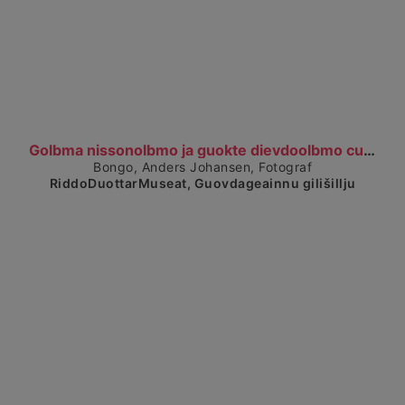
Čájet dárkkes dieđuid
Golbma nissonolbmo ja guokte dievdoolbmo cuccodit...
Bongo, Anders Johansen, Fotograf
RiddoDuottarMuseat, Guovdageainnu gilišillju