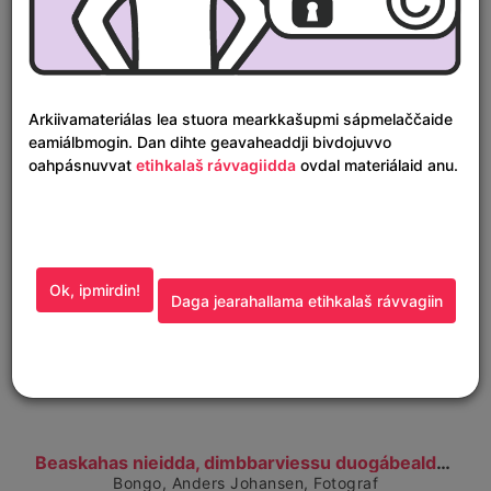
Čájet dárkkes dieđuid
Nissonolmmoš nieiddažiin.. Kvinne med barn. (1930–...
Bongo, Anders Johansen, Fotograf
1930–1940
Arkiivamateriálas lea stuora mearkkašupmi sápmelaččaide
RiddoDuottarMuseat, Guovdageainnu gilišillju
eamiálbmogin. Dan dihte geavaheaddji bivdojuvvo
oahpásnuvvat
etihkalaš rávvagiidda
ovdal materiálaid anu.
Ok, ipmirdin!
Daga jearahallama etihkalaš rávvagiin
Čájet dárkkes dieđuid
Beaskahas nieidda, dimbbarviessu duogábealde. To k...
Bongo, Anders Johansen, Fotograf