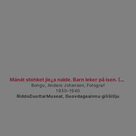
Čájet dárkkes dieđuid
Mánát stohket jie¿a nalde. Barn leker på isen. (19...
Bongo, Anders Johansen, Fotograf
1930–1940
RiddoDuottarMuseat, Guovdageainnu gilišillju