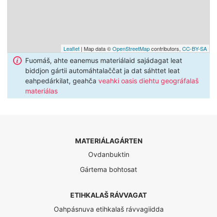
Leaflet
| Map data ©
OpenStreetMap
contributors,
CC-BY-SA
Fuomáš, ahte eanemus materiálaid sajádagat leat
biddjon gártii automáhtalaččat ja dat sáhttet leat
eahpedárkilat, geahča
veahki oasis diehtu geográfalaš
materiálas
MATERIÁLAGÁRTEN
Ovdanbuktin
Gártema bohtosat
ETIHKALAŠ RÁVVAGAT
Oahpásnuva etihkalaš rávvagiidda