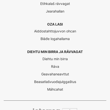
Etihkalaš rávvagat
Jearahallan
OZA LASI
Aiddostahttojuvvon ohcan
Bláđe logahallama
DIEHTU MIN BIRRA JA RÁVVAGAT
Diehtu min birra
Ráva
Geavahaneavttut
Beasatlašvuođajulggaštus
Máhcahat
Interreg