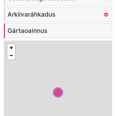
Arkiivaráhkadus
Gártaoainnus
+
−