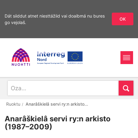
Dát siiddut atnet niesttážiid vai doaibmá nu bures
OK
go vejolaš.
Sirdás
Sirdás
ohcamii
sisdollui
Home
Interreg
Ohcan
Oza
Page
Nord
Ruoktu
Anarâškielâ servi ry:n arkisto...
Anarâškielâ servi ry:n arkisto
(1987–2009)