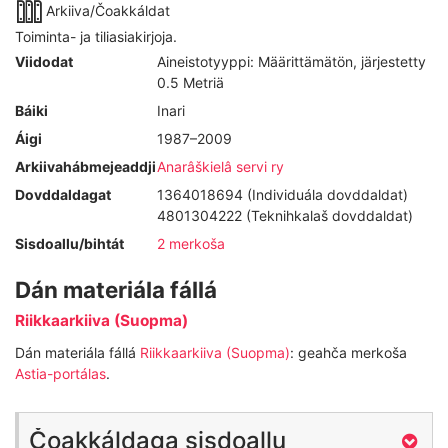
Arkiiva/Čoakkáldat
Toiminta- ja tiliasiakirjoja.
Viidodat
Aineistotyyppi: Määrittämätön, järjestetty
0.5 Metriä
Báiki
Inari
Áigi
1987–2009
Arkiivahábmejeaddji
Anarâškielâ servi ry
Dovddaldagat
1364018694 (Individuála dovddaldat)
4801304222 (Teknihkalaš dovddaldat)
Sisdoallu/bihtát
2 merkoša
Dán materiála fállá
Riikkaarkiiva (Suopma)
Dán materiála fállá
Riikkaarkiiva (Suopma)
: geahča merkoša
Astia-portálas
.
Čoakkáldaga sisdoallu