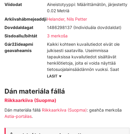
Viidodat
Aineistotyyppi: Määrittämätön, järjestetty
0.02 Metriä
Arkiivahábmejeaddji
Helander, Nils Petter
Dovddaldagat
1486298137 (Individuála dovddaldat)
Sisdoallu/bihtát
3 merkoša
Gáržžideapmi
Kaikki kohteen kuvailutiedot eivät ole
geavaheamis
julkisesti saatavilla. Useimmissa
tapauksissa kuvailutiedot sisältävät
henkilötietoja, joita ei voida näyttää
tietosuojalainsäädännön vuoksi. Saat
nämä tiedot käyttöösi, kun rekisteröidyt ja
LASIT
ilmoitat hyväksytyn käyttötarkoituksen.
Dán materiála fállá
Riikkaarkiiva (Suopma)
Dán materiála fállá
Riikkaarkiiva (Suopma)
: geahča merkoša
Astia-portálas
.