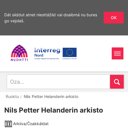
Dát siiddut atnet niesttážiid vai doaibmá nu bures
OK
go vejolaš.
Sirdás
Sirdás
ohcamii
sisdollui
Home
Interreg
Ohcan
Oza
Page
Nord
Ruoktu
Nils Petter Helanderin arkisto
Nils Petter Helanderin arkisto
Arkiiva/Čoakkáldat