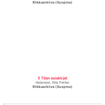
Riikkaarkiiva (Suopma)
Čájet dárkkes dieđuid
5 Tilan asiakirjat
Helander, Nils Petter
Riikkaarkiiva (Suopma)