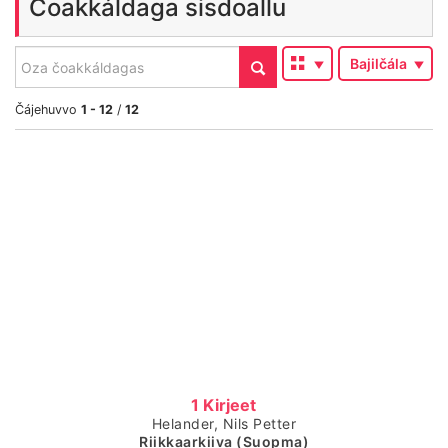
Čoakkáldaga sisdoallu
Čájet
Ordne
Bajilčála
Ohcan
Čájehuvvo
1
- 12
/
12
Čájet dárkkes dieđuid
1 Kirjeet
Helander, Nils Petter
Riikkaarkiiva (Suopma)