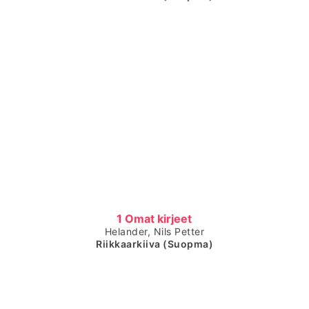
Čájet dárkkes dieđuid
1 Omat kirjeet
Helander, Nils Petter
Riikkaarkiiva (Suopma)