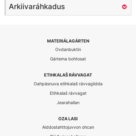
Arkiivaráhkadus
MATERIÁLAGÁRTEN
Ovdanbuktin
Gártema bohtosat
ETIHKALAŠ RÁVVAGAT
Oahpásnuva etihkalaš rávvagiidda
Etihkalaš rávvagat
Jearahallan
OZA LASI
Aiddostahttojuvvon ohcan