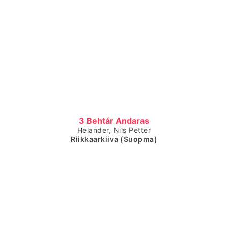
Čájet dárkkes dieđuid
3 Behtár Andaras
Helander, Nils Petter
Riikkaarkiiva (Suopma)