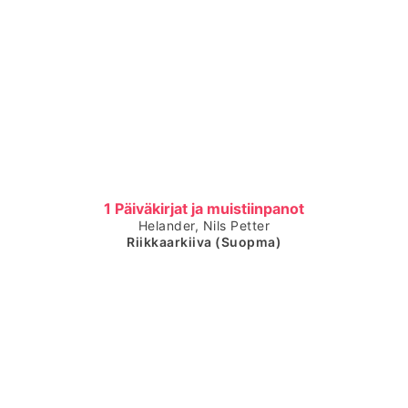
Čájet dárkkes dieđuid
1 Päiväkirjat ja muistiinpanot
Helander, Nils Petter
Riikkaarkiiva (Suopma)