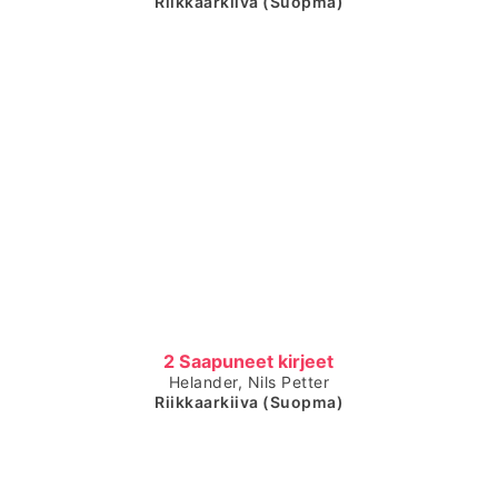
Riikkaarkiiva (Suopma)
Čájet dárkkes dieđuid
2 Saapuneet kirjeet
Helander, Nils Petter
Riikkaarkiiva (Suopma)