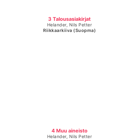
Čájet dárkkes dieđuid
3 Talousasiakirjat
Helander, Nils Petter
Riikkaarkiiva (Suopma)
Čájet dárkkes dieđuid
4 Muu aineisto
Helander, Nils Petter