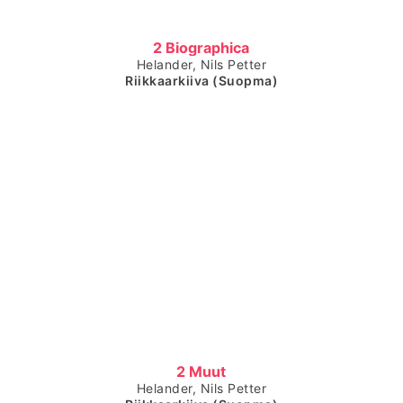
Čájet dárkkes dieđuid
2 Biographica
Helander, Nils Petter
Riikkaarkiiva (Suopma)
Čájet dárkkes dieđuid
2 Muut
Helander, Nils Petter