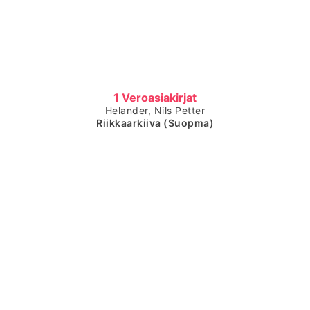
Čájet dárkkes dieđuid
1 Veroasiakirjat
Helander, Nils Petter
Riikkaarkiiva (Suopma)