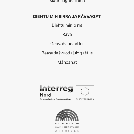
Bláđe logahallama
DIEHTU MIN BIRRA JA RÁVVAGAT
Diehtu min birra
Ráva
Geavahaneavttut
Beasatlašvuođajulggaštus
Máhcahat
Interreg
Nord
Digital
Access
to
the
Sámi
Heritage
Archives