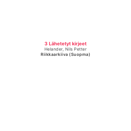
Čájet dárkkes dieđuid
3 Lähetetyt kirjeet
Helander, Nils Petter
Riikkaarkiiva (Suopma)